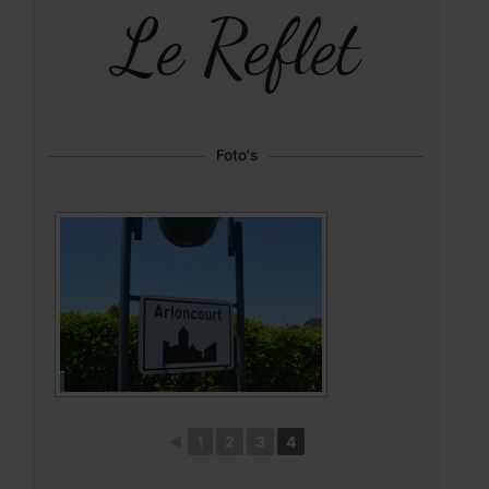
Le Reflet
Foto's
◄
1
2
3
4