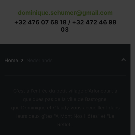
dominique.schumer@gmail.com
+32 476 07 68 18 / +32 472 46 98
03
Home
Nederlands
C'est à l'entrée du petit village d'Arloncourt à
quelques pas de la ville de Bastogne,
que Dominique et Claudy vous accueillent dans
leurs deux gîtes "A Mont Nos Hôtes" et "Le
Reflet".