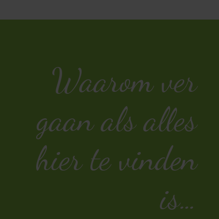
Waarom ver
gaan als alles
hier te vinden
is…