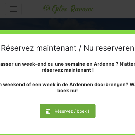
Réservez maintenant / Nu reserveren
passer un week-end ou une semaine en Ardenne ? N’atte
réservez maintenant !
Wil je een weekend in de
en weekend of een week in de Ardennen doorbrengen? Wa
Ardennen?
boek nu!
Réservez / boek !