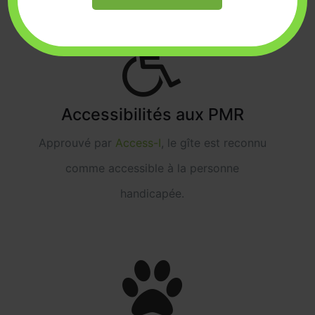
Accessibilités aux PMR
Approuvé par
Access-I
, le gîte est reconnu
comme accessible à la personne
handicapée.